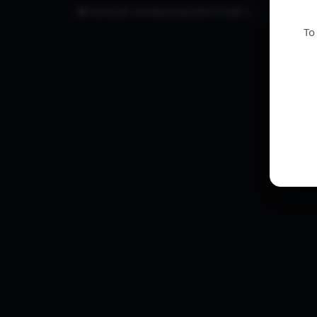
FANTAZJE I OPOWIADANIA EROTYCZNE ⭐
To