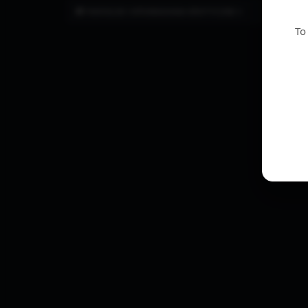
FANTAZJE I OPOWIADANIA EROTYCZNE ⭐
To