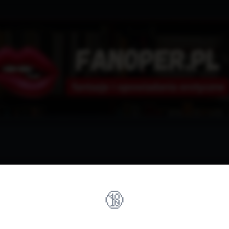
🔞
rzez tę witrynę?