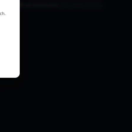
takt z nami
Usuń ciasteczka witryny
Strefa czasowa
UTC+02:00
ch.