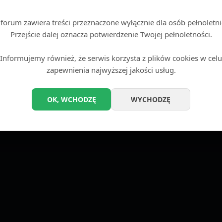
Wstęp tylko dla dorosłych
Kon
 forum zawiera treści przeznaczone wyłącznie dla osób pełnoletni
Technologię dostarcza
phpBB
® Forum Software © phpBB Limited
Przejście dalej oznacza potwierdzenie Twojej pełnoletności.
Zasady ochrony danych osobowych
|
Regulamin
Informujemy również, że serwis korzysta z plików cookies w celu
zapewnienia najwyższej jakości usług.
OK, WCHODZĘ
WYCHODZĘ