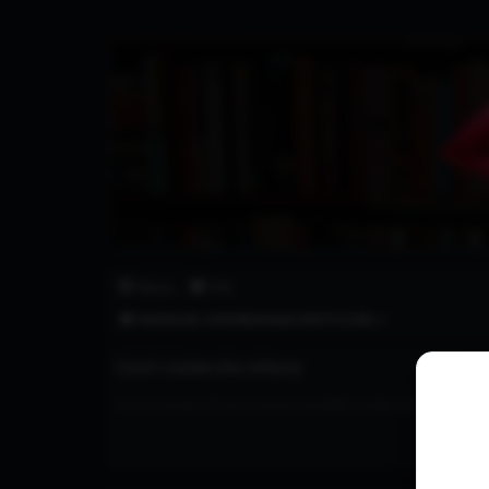
Fanoper.pl
Fantazje i opowiadania erotyczne.
Więcej…
FAQ
FANTAZJE I OPOWIADANIA EROTYCZNE ⭐
Usuń ciasteczka witryny
Czy na pewno chcesz usunąć wszystkie ciasteczka utworzone p