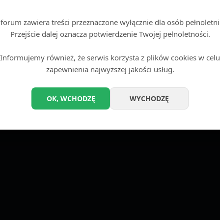
Wstęp tylko dla dorosłych
Kon
 forum zawiera treści przeznaczone wyłącznie dla osób pełnoletni
Technologię dostarcza
phpBB
® Forum Software © phpBB Limited
Przejście dalej oznacza potwierdzenie Twojej pełnoletności.
Zasady ochrony danych osobowych
|
Regulamin
Informujemy również, że serwis korzysta z plików cookies w celu
zapewnienia najwyższej jakości usług.
OK, WCHODZĘ
WYCHODZĘ