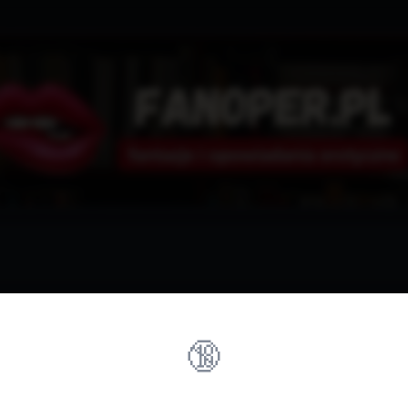
🔞
rzez tę witrynę?