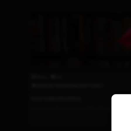
Fanoper.pl
Fantazje i opowiadania erotyczne.
Więcej…
FAQ
FANTAZJE I OPOWIADANIA EROTYCZNE ⭐
Usuń ciasteczka witryny
Czy na pewno chcesz usunąć wszystkie ciasteczka utworzone p