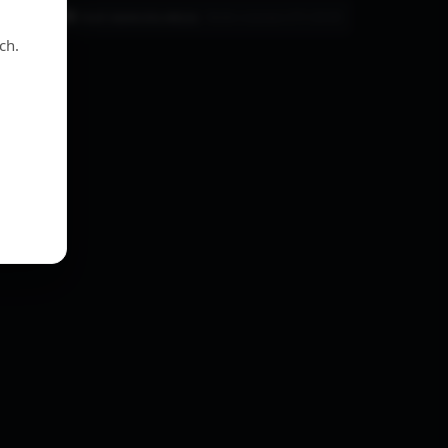
takt z nami
Usuń ciasteczka witryny
Strefa czasowa
UTC+02:00
ch.