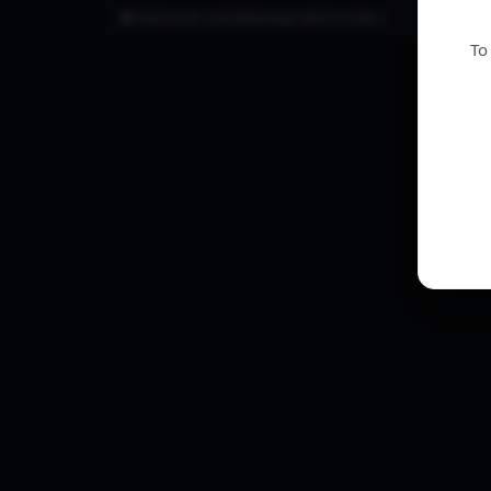
FANTAZJE I OPOWIADANIA EROTYCZNE ⭐
To