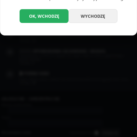
Opowiadania erotyczne których motywem przewodnim jest masturbacja.
Tematy:
22
📲 DZIAŁ SEXTINGU
OK, WCHODZĘ
WYCHODZĘ
Dział w którym pojawiają się zapisy gorących rozmów między ludźmi.
Tematy:
7
😈 OPOWIADANIA BSDM / FETYSZ
Opowiadania w klimatach BDSM i wszelkiego rodzaju fetysze.
Tematy:
13
👨🏻‍❤️‍👨🏻 OPOWIADANIA GEJOWSKIE / BISEKS
Opowiadania w których pojawia się wątek miłości i seksu gejowskiego i
biseksualnego.
Tematy:
4
🎬 PORNO KINO
Filmy i filmiki, które z takich czy innych powodów przyciągnęły nasz oczy...
Tematy:
35
ZALOGUJ SIĘ
•
ZAREJESTRUJ SIĘ
Nazwa użytkownika:
Hasło:
Nie pamiętam hasła
Zapamiętaj mnie