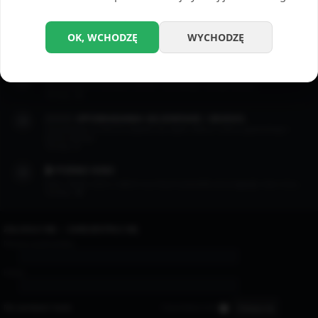
Opowiadania erotyczne których motywem przewodnim jest masturbacja.
Tematy:
22
📲 DZIAŁ SEXTINGU
OK, WCHODZĘ
WYCHODZĘ
Dział w którym pojawiają się zapisy gorących rozmów między ludźmi.
Tematy:
7
😈 OPOWIADANIA BSDM / FETYSZ
Opowiadania w klimatach BDSM i wszelkiego rodzaju fetysze.
Tematy:
13
👨🏻‍❤️‍👨🏻 OPOWIADANIA GEJOWSKIE / BISEKS
Opowiadania w których pojawia się wątek miłości i seksu gejowskiego i
biseksualnego.
Tematy:
4
🎬 PORNO KINO
Filmy i filmiki, które z takich czy innych powodów przyciągnęły nasz oczy...
Tematy:
35
ZALOGUJ SIĘ
•
ZAREJESTRUJ SIĘ
Nazwa użytkownika:
Hasło:
Nie pamiętam hasła
Zapamiętaj mnie