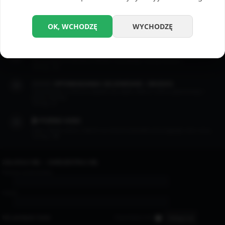
Opowiadania erotyczne których motywem przewodnim jest masturbacja.
Tematy:
22
📲 DZIAŁ SEXTINGU
OK, WCHODZĘ
WYCHODZĘ
Dział w którym pojawiają się zapisy gorących rozmów między ludźmi.
Tematy:
7
😈 OPOWIADANIA BSDM / FETYSZ
Opowiadania w klimatach BDSM i wszelkiego rodzaju fetysze.
Tematy:
13
👨🏻‍❤️‍👨🏻 OPOWIADANIA GEJOWSKIE / BISEKS
Opowiadania w których pojawia się wątek miłości i seksu gejowskiego i
biseksualnego.
Tematy:
4
🎬 PORNO KINO
Filmy i filmiki, które z takich czy innych powodów przyciągnęły nasz oczy...
Tematy:
35
ZALOGUJ SIĘ
•
ZAREJESTRUJ SIĘ
Nazwa użytkownika:
Hasło:
Nie pamiętam hasła
Zapamiętaj mnie