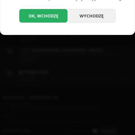
Opowiadania erotyczne których motywem przewodnim jest masturbacja.
Tematy:
22
📲 DZIAŁ SEXTINGU
OK, WCHODZĘ
WYCHODZĘ
Dział w którym pojawiają się zapisy gorących rozmów między ludźmi.
Tematy:
7
😈 OPOWIADANIA BSDM / FETYSZ
Opowiadania w klimatach BDSM i wszelkiego rodzaju fetysze.
Tematy:
13
👨🏻‍❤️‍👨🏻 OPOWIADANIA GEJOWSKIE / BISEKS
Opowiadania w których pojawia się wątek miłości i seksu gejowskiego i
biseksualnego.
Tematy:
4
🎬 PORNO KINO
Filmy i filmiki, które z takich czy innych powodów przyciągnęły nasz oczy...
Tematy:
35
ZALOGUJ SIĘ
•
ZAREJESTRUJ SIĘ
Nazwa użytkownika:
Hasło:
Nie pamiętam hasła
Zapamiętaj mnie