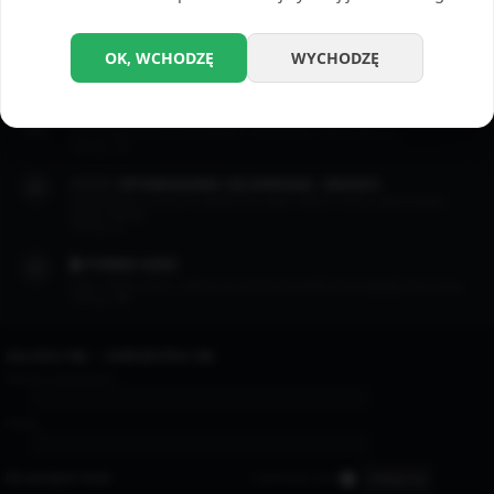
Opowiadania erotyczne których motywem przewodnim jest masturbacja.
Tematy:
22
📲 DZIAŁ SEXTINGU
OK, WCHODZĘ
WYCHODZĘ
Dział w którym pojawiają się zapisy gorących rozmów między ludźmi.
Tematy:
7
😈 OPOWIADANIA BSDM / FETYSZ
Opowiadania w klimatach BDSM i wszelkiego rodzaju fetysze.
Tematy:
13
👨🏻‍❤️‍👨🏻 OPOWIADANIA GEJOWSKIE / BISEKS
Opowiadania w których pojawia się wątek miłości i seksu gejowskiego i
biseksualnego.
Tematy:
4
🎬 PORNO KINO
Filmy i filmiki, które z takich czy innych powodów przyciągnęły nasz oczy...
Tematy:
35
ZALOGUJ SIĘ
•
ZAREJESTRUJ SIĘ
Nazwa użytkownika:
Hasło:
Nie pamiętam hasła
Zapamiętaj mnie