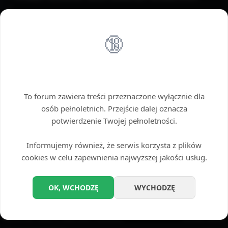
🔞
Wstęp tylko dla dorosłych
To forum zawiera treści przeznaczone wyłącznie dla
osób pełnoletnich. Przejście dalej oznacza
potwierdzenie Twojej pełnoletności.
Informujemy również, że serwis korzysta z plików
cookies w celu zapewnienia najwyższej jakości usług.
Opcje
OK, WCHODZĘ
WYCHODZĘ
Wyłącz przetwarzanie odnośników
PRZEGLĄD TEMATU: AMATORZY CUCKOLD
ROZWIŃ WIDOK