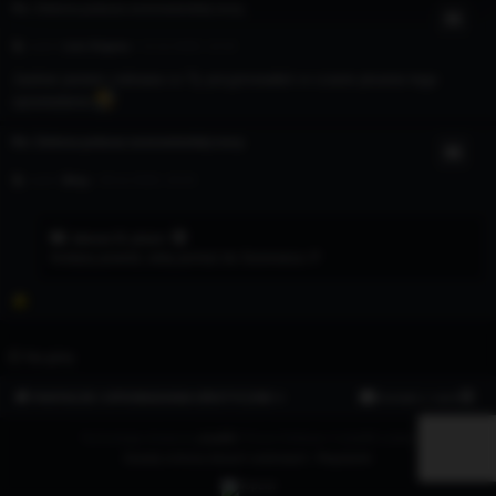
Re: Zielona pokusa sosnowieckiej nocy
autor:
Leia Organa
» 11 lut 2026, 12:22
Jaskier jestem ciekawa co Ty przyjmowałeś w czasie pisania tego
opowiadania
Re: Zielona pokusa sosnowieckiej nocy
autor:
Bing
» 06 lut 2026, 23:23
Janusz D. pisze:
Kolejny powód, żeby jechać do Sosnowca :P
Re: Zielona pokusa sosnowieckiej nocy
Na górę
autor:
Janusz D.
» 31 sty 2026, 16:43
FANTAZJE I OPOWIADANIA EROTYCZNE ⭐
Kontakt z nami
Kolejny powód, żeby jechać do Sosnowca :P
Technologię dostarcza
phpBB
® Forum Software © phpBB Limited
Zasady ochrony danych osobowych
|
Regulamin
Zielona pokusa sosnowieckiej nocy