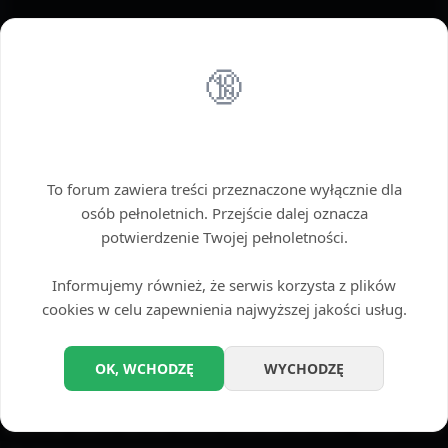
🔞
Wstęp tylko dla dorosłych
To forum zawiera treści przeznaczone wyłącznie dla
osób pełnoletnich. Przejście dalej oznacza
potwierdzenie Twojej pełnoletności.
Informujemy również, że serwis korzysta z plików
cookies w celu zapewnienia najwyższej jakości usług.
Opcje
OK, WCHODZĘ
WYCHODZĘ
Wyłącz przetwarzanie odnośników
PRZEGLĄD TEMATU: ZIELONA POKUSA SOSNOWIECKIEJ NOCY
ROZWIŃ WIDOK