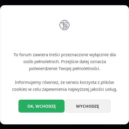
🔞
Wstęp tylko dla dorosłych
To forum zawiera treści przeznaczone wyłącznie dla
osób pełnoletnich. Przejście dalej oznacza
potwierdzenie Twojej pełnoletności.
Informujemy również, że serwis korzysta z plików
cookies w celu zapewnienia najwyższej jakości usług.
Opcje
OK, WCHODZĘ
WYCHODZĘ
Wyłącz przetwarzanie odnośników
PRZEGLĄD TEMATU: OSTRA JAZDA OD TYŁU
ROZWIŃ WIDOK