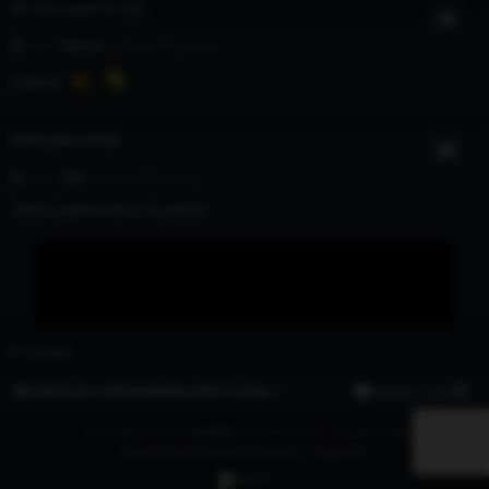
Re: Ostra jazda od tyłu
autor:
Norman
» 03 mar 2026, 12:16
PięKnie
Ostra jazda od tyłu
autor:
XXX
» 01 mar 2026, 21:40
Jakież piękne harce na pieska!
Na górę
FANTAZJE I OPOWIADANIA EROTYCZNE ⭐
Kontakt z nami
Technologię dostarcza
phpBB
® Forum Software © phpBB Limited
Zasady ochrony danych osobowych
|
Regulamin