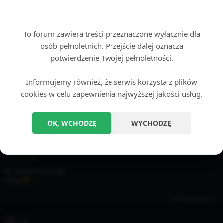
Coś pięknego mmmmmm
Wstęp tylko dla dorosłych
Przejdź do posta
To forum zawiera treści przeznaczone wyłącznie dla
autor:
Fuksja
osób pełnoletnich. Przejście dalej oznacza
17 maja 2026, 20:27
Forum:
✌ HYDE PARK
potwierdzenie Twojej pełnoletności.
Temat:
Witamy w naszym dziwnym domu! ;)
Odpowiedzi:
30
Odsłony:
17244
Informujemy również, że serwis korzysta z plików
Re: Witamy w naszym dziwnym domu! ;)
cookies w celu zapewnienia najwyższej jakości usług.
Hello
Przejdź do posta
OK, WCHODZĘ
WYCHODZĘ
autor:
Fuksja
17 maja 2026, 20:25
Forum:
😈 OPOWIADANIA BSDM / FETYSZ
Temat:
Amatorzy cuckold
Odpowiedzi:
1
Odsłony:
485
Re: Amatorzy cuckold
Fajne
Przejdź do posta