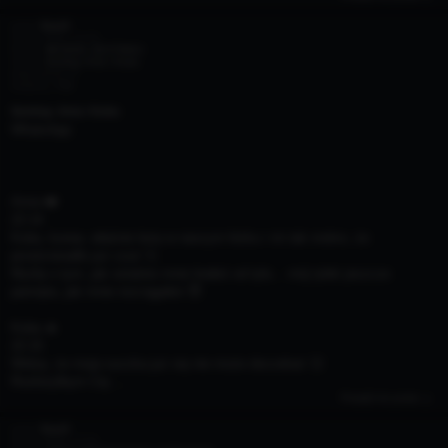
autor:
KasiX
31 sty 2026, 13:44
Forum:
📲 DZIAŁ SEXTINGU
Temat:
Sexting: Ania i Kuba
Odpowiedzi:
1
Odsłony:
738
Sexting: Ania i Kuba
WhatsApp
Anna ❤️
22:14
Kuba, kurwa, właśnie leżę w naszym łóżku i mi tak mokro, że
prześcieradło już czuć 💦
Myślę o tym, jak ostatnio mnie brałeś od tyłu... mój tyłek jeszcze
pamięta, jak mnie rozciągałeś 😈
Kuba 🔥
22:15
Widzę, że moja suczka już się nie może doczekać 😏
Rozłożyłbym Cię ...
Przejdź do posta
autor:
KasiX
25 sty 2026, 17:51