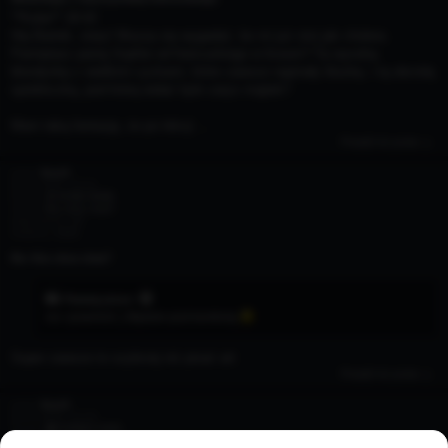
**Kuba** 18:42
Hej Bartek, stary! Muszę się wygadać, bo mi już stoi jak cholera.
Pamiętasz panią Sophie od francuskiego w liceum? Tę wysoką
blondynkę z wielkimi cyckami, które zawsze napinały bluzkę, i tą obcisłą
spódniczką, pod którą widać było zarys majtek?
Mam taką fantazję, że po lekcji ...
Przejdź do posta
autor:
KasiX
06 lut 2026, 23:41
Forum:
✌ HYDE PARK
Temat:
Kto chce chat?
Odpowiedzi:
10
Odsłony:
1920
Re: Kto chce chat?
Patataj
pisze:
no i powrócił ;) Będzie pod kontrolą
Super zawsze to szybciej niż pisać art
Przejdź do posta
autor:
KasiX
06 lut 2026, 23:39
Forum:
🎬 PORNO KINO
Temat:
Polskie Porno - Wyruchałam go w dupę aż się spuścił