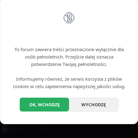
Można użyć gwiazdki (*) jako zamiennika dowolnego ciągu znaków.
🔞
OPCJE WYSZUKIWANIA
Przeszukaj fora:
Wybierz fora, które chcesz przeszukać. Subfora są przeszukiwane automatycznie,
Wstęp tylko dla dorosłych
chyba że funkcja „Przeszukuj subfora”, jest wyłączona.
To forum zawiera treści przeznaczone wyłącznie dla
osób pełnoletnich. Przejście dalej oznacza
potwierdzenie Twojej pełnoletności.
Informujemy również, że serwis korzysta z plików
cookies w celu zapewnienia najwyższej jakości usług.
Przeszukaj subfora:
Tak
Nie
OK, WCHODZĘ
WYCHODZĘ
Szukaj w:
Temat i treść posta
Tylko treść posta
Tylko tytuły tematów
Tylko pierwszy post tematu