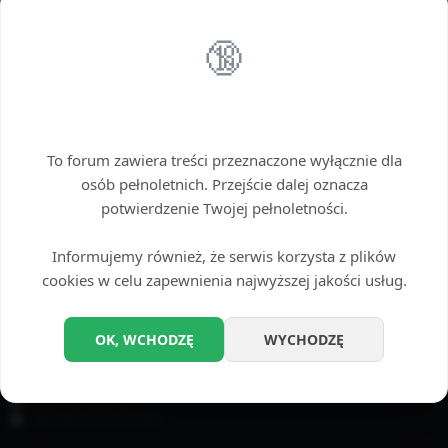
Można użyć gwiazdki (*) jako zamiennika dowolnego ciągu znaków.
🔞
OPCJE WYSZUKIWANIA
Przeszukaj fora:
Wybierz fora, które chcesz przeszukać. Subfora są przeszukiwane automatycznie,
Wstęp tylko dla dorosłych
chyba że funkcja „Przeszukuj subfora”, jest wyłączona.
To forum zawiera treści przeznaczone wyłącznie dla
osób pełnoletnich. Przejście dalej oznacza
potwierdzenie Twojej pełnoletności.
Informujemy również, że serwis korzysta z plików
cookies w celu zapewnienia najwyższej jakości usług.
Przeszukaj subfora:
Tak
Nie
OK, WCHODZĘ
WYCHODZĘ
Szukaj w:
Temat i treść posta
Tylko treść posta
Tylko tytuły tematów
Tylko pierwszy post tematu