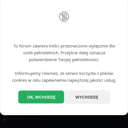
Można użyć gwiazdki (*) jako zamiennika dowolnego ciągu znaków.
🔞
OPCJE WYSZUKIWANIA
Przeszukaj fora:
Wybierz fora, które chcesz przeszukać. Subfora są przeszukiwane automatycznie,
Wstęp tylko dla dorosłych
chyba że funkcja „Przeszukuj subfora”, jest wyłączona.
To forum zawiera treści przeznaczone wyłącznie dla
osób pełnoletnich. Przejście dalej oznacza
potwierdzenie Twojej pełnoletności.
Informujemy również, że serwis korzysta z plików
cookies w celu zapewnienia najwyższej jakości usług.
Przeszukaj subfora:
Tak
Nie
OK, WCHODZĘ
WYCHODZĘ
Szukaj w:
Temat i treść posta
Tylko treść posta
Tylko tytuły tematów
Tylko pierwszy post tematu