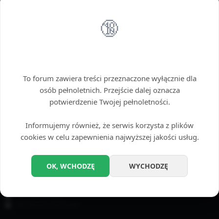
Można użyć gwiazdki (*) jako zamiennika dowolnego ciągu znaków.
🔞
OPCJE WYSZUKIWANIA
Przeszukaj fora:
Wybierz fora, które chcesz przeszukać. Subfora są przeszukiwane automatycznie,
Wstęp tylko dla dorosłych
chyba że funkcja „Przeszukuj subfora”, jest wyłączona.
To forum zawiera treści przeznaczone wyłącznie dla
osób pełnoletnich. Przejście dalej oznacza
potwierdzenie Twojej pełnoletności.
Informujemy również, że serwis korzysta z plików
cookies w celu zapewnienia najwyższej jakości usług.
Przeszukaj subfora:
Tak
Nie
OK, WCHODZĘ
WYCHODZĘ
Szukaj w:
Temat i treść posta
Tylko treść posta
Tylko tytuły tematów
Tylko pierwszy post tematu