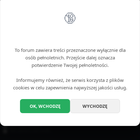
Można użyć gwiazdki (*) jako zamiennika dowolnego ciągu znaków.
🔞
OPCJE WYSZUKIWANIA
Przeszukaj fora:
Wybierz fora, które chcesz przeszukać. Subfora są przeszukiwane automatycznie,
Wstęp tylko dla dorosłych
chyba że funkcja „Przeszukuj subfora”, jest wyłączona.
To forum zawiera treści przeznaczone wyłącznie dla
osób pełnoletnich. Przejście dalej oznacza
potwierdzenie Twojej pełnoletności.
Informujemy również, że serwis korzysta z plików
cookies w celu zapewnienia najwyższej jakości usług.
Przeszukaj subfora:
Tak
Nie
OK, WCHODZĘ
WYCHODZĘ
Szukaj w:
Temat i treść posta
Tylko treść posta
Tylko tytuły tematów
Tylko pierwszy post tematu