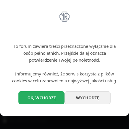
Można użyć gwiazdki (*) jako zamiennika dowolnego ciągu znaków.
🔞
OPCJE WYSZUKIWANIA
Przeszukaj fora:
Wybierz fora, które chcesz przeszukać. Subfora są przeszukiwane automatycznie,
Wstęp tylko dla dorosłych
chyba że funkcja „Przeszukuj subfora”, jest wyłączona.
To forum zawiera treści przeznaczone wyłącznie dla
osób pełnoletnich. Przejście dalej oznacza
potwierdzenie Twojej pełnoletności.
Informujemy również, że serwis korzysta z plików
cookies w celu zapewnienia najwyższej jakości usług.
Przeszukaj subfora:
Tak
Nie
OK, WCHODZĘ
WYCHODZĘ
Szukaj w:
Temat i treść posta
Tylko treść posta
Tylko tytuły tematów
Tylko pierwszy post tematu