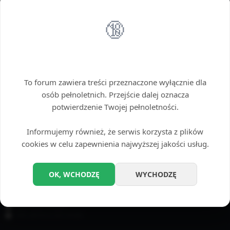
Można użyć gwiazdki (*) jako zamiennika dowolnego ciągu znaków.
🔞
OPCJE WYSZUKIWANIA
Przeszukaj fora:
Wybierz fora, które chcesz przeszukać. Subfora są przeszukiwane automatycznie,
Wstęp tylko dla dorosłych
chyba że funkcja „Przeszukuj subfora”, jest wyłączona.
To forum zawiera treści przeznaczone wyłącznie dla
osób pełnoletnich. Przejście dalej oznacza
potwierdzenie Twojej pełnoletności.
Informujemy również, że serwis korzysta z plików
cookies w celu zapewnienia najwyższej jakości usług.
Przeszukaj subfora:
Tak
Nie
OK, WCHODZĘ
WYCHODZĘ
Szukaj w:
Temat i treść posta
Tylko treść posta
Tylko tytuły tematów
Tylko pierwszy post tematu