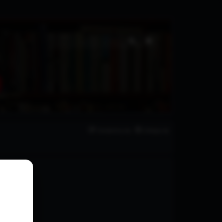
Szukaj
Wyszukiwanie zaawa
Zarejestruj się
Zaloguj się