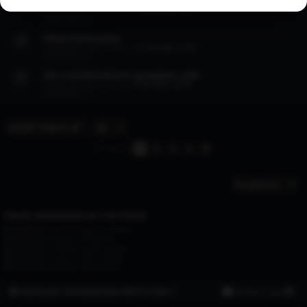
Moje przygody z dildo
Ostatni post autor:
Mexxx
«
19 lut 2026, 22:19
Odpowiedzi:
1
Układ biseksualny
Ostatni post autor:
Marian
«
17 lut 2026, 12:31
Odpowiedzi:
2
Jak w średniowieczu uprawiano seks
Ostatni post autor:
Ośka
«
15 lut 2026, 11:59
Odpowiedzi:
1
NOWY TEMAT
1
2
3
4
Następna
Tematy: 34
Przejdź do
TWOJE UPRAWNIENIA NA TYM FORUM
Nie możesz
tworzyć nowych tematów
Możesz
odpowiadać w tematach
Nie możesz
zmieniać swoich postów
Nie możesz
usuwać swoich postów
Nie możesz
dodawać załączników
FANTAZJE I OPOWIADANIA EROTYCZNE ⭐
Kontakt z nami