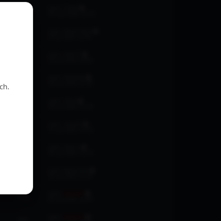
autor:
Osjan
2481
04 mar 2026, 22:42
autor:
Marek Musi
994
10 lut 2026, 12:03
autor:
Olek77
822
29 sty 2026, 20:28
autor:
Mirabella
700
28 sty 2026, 22:32
ch.
autor:
Sonia
689
28 sty 2026, 21:38
autor:
Jaromir
728
27 sty 2026, 01:50
autor:
Marrry
715
26 sty 2026, 12:39
autor:
Agnieszka
782
25 sty 2026, 17:24
autor:
fanoper
1332
25 sty 2026, 14:44
autor:
fanoper
689